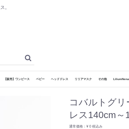
レス。
【販売】ワンピース
ベビー
ヘッドドレス
リリアマスク
その他
LiliumNe
ドレス
和ドレス
袴
着物
 ボーイズ
ヘッドドレス
でリリア】対象ドレス
130cm~160cm
80cm~130cm
~80cm
120cm~165cm
90cm~120cm
7歳
3歳
5歳
カチューシャタイプ
ゴムタイプ
その他
浴衣
コバルトグリ
レス140cm～1
通常価格：
¥ 0
税込み