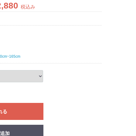
2,880
税込み
20cm~165cm
れる
追加