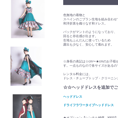
色無地の着物と
スペインのごブラン生地を組み合わせ
和洋折衷を織りなす和ドレス。
バックがマントのようになっており、
回ると存在感が出ます。
生地もふんだんに使っているため
露出も少なく、安心して着れます。
☆身長の表記は☆cm〜★cmのお子
す。一点ものなので各サイズがあるの
レンタル料金には、
ドレス・チューブトップ・クリーニン
☆☆ヘッドドレスを追加でご
ヘッドドレス
ドライフラワータイプヘッドドレス
★オプション【レンタル補償 ¥800