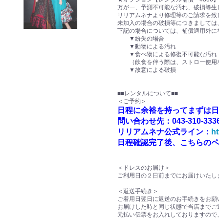
万が一、予測不可能な汚れ、破損等生
リリアムネナより修理等のご請求を致
未加入の場合の破損等につきましては
下記の場合については、補償適用外に
▼紛失の場合
▼動物による汚れ
▼食べ物による修復不可能な汚れ
（飲食を伴う際は、ストロー使用な
▼故意による破損
■■レンタルについて■■
＜ご予約＞
日程に余裕を持ってまずは日
問い合わせ先：043-310-33
リリアムネナ公式ライン：
ht
日程確認完了後、こちらのペ
＜ドレスのお届け＞
ご利用日の２日前までにお届けいたし
＜返送手続き＞
ご着用日翌日に返送のお手続きをお願
お届けした時と同じ状態で当店までご
元払い伝票をお入れしておりますので