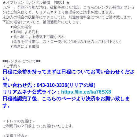
★オプション【レンタル補償 ¥800】★
万が一、予測不可能な汚れ、破損等生じた場合、こちらのレンタル補償オプショ
ンにご加入頂くと、リリアムネナより修理等のご請求を致しません。
未加入の場合の破損等につきましては、別途修復料金についてご請求致します。
下記の場合については、補償適用外になります。
▼紛失の場合
▼動物による汚れ
▼食べ物による修復不可能な汚れ
（飲食を伴う際は、ストロー使用など細心の注意の上ご利用下さい）
▼故意による破損
■■レンタルについて■■
＜ご予約＞
日程に余裕を持ってまずは日程についてお問い合わせくださ
い。
問い合わせ先：043-310-3336(リリアの城）
リリアムネナ公式ライン：
https://lin.ee/ka76SX8
日程確認完了後、こちらのページより決済をお願い致しま
す。
＜ドレスのお届け＞
ご利用日の２日前までにお届けいたします。
＜返送手続き＞