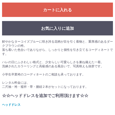
カートに入れる
お気に入りに追加
鮮やかなターコイズブルーに咲き誇る花柄が目を引く着物と、重厚感のあるダー
クブラウンの袴。
落ち着いた色合いでありながら、しっかりと個性を引き立てるコーディネートで
す。
ハレの日にふさわしい格式と、少女らしい可愛らしさを兼ね備えた一着。
洗練されたカラーリングと高級感のある風合いで、写真映えも抜群です。
小学生卒業袴のコーディネートのご相談も承っております。
レンタル料金には、
二尺袖・袴・襦袢・帯・腰紐２本がセットになっております。
☆☆ヘッドドレスを追加でご利用頂けます☆☆
ヘッドドレス