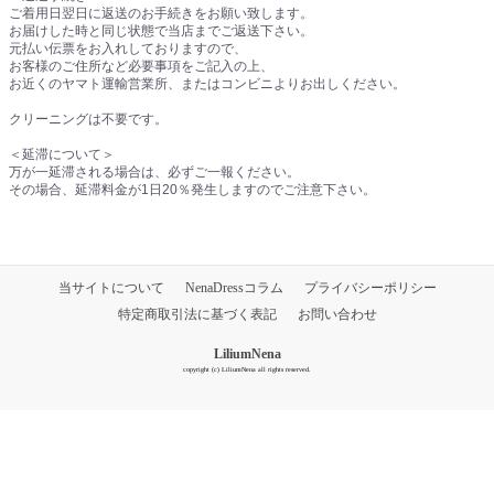
ご着用日翌日に返送のお手続きをお願い致します。
お届けした時と同じ状態で当店までご返送下さい。
元払い伝票をお入れしておりますので、
お客様のご住所など必要事項をご記入の上、
お近くのヤマト運輸営業所、またはコンビニよりお出しください。
クリーニングは不要です。
＜延滞について＞
万が一延滞される場合は、必ずご一報ください。
その場合、延滞料金が1日20％発生しますのでご注意下さい。
当サイトについて
NenaDressコラム
プライバシーポリシー
特定商取引法に基づく表記
お問い合わせ
LiliumNena
copyright (c) LiliumNena all rights reserved.