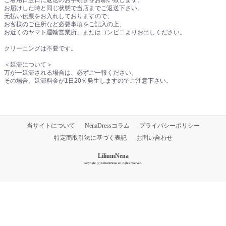
お届けした時と同じ状態で当店までご返送下さい。
元払い伝票をお入れしておりますので、
お客様のご住所など必要事項をご記入の上、
お近くのヤマト運輸営業所、またはコンビニよりお出しください。
クリーニングは不要です。
＜延滞について＞
万が一延滞される場合は、必ずご一報ください。
その場合、延滞料金が1日20％発生しますのでご注意下さい。
当サイトについて
NenaDressコラム
プライバシーポリシー
特定商取引法に基づく表記
お問い合わせ
LiliumNena
copyright (c) LiliumNena all rights reserved.