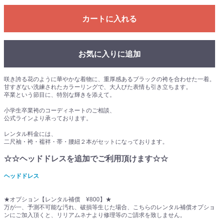
カートに入れる
お気に入りに追加
咲き誇る花のように華やかな着物に、重厚感あるブラックの袴を合わせた一着。
甘すぎない洗練されたカラーリングで、大人びた表情も引き立ちます。
卒業という節目に、特別な輝きを添えて。
小学生卒業袴のコーディネートのご相談、
公式ラインより承っております。
レンタル料金には、
二尺袖・袴・襦袢・帯・腰紐２本がセットになっております。
☆☆ヘッドドレスを追加でご利用頂けます☆☆
ヘッドドレス
★オプション【レンタル補償 ¥800】★
万が一、予測不可能な汚れ、破損等生じた場合、こちらのレンタル補償オプショ
ンにご加入頂くと、リリアムネナより修理等のご請求を致しません。