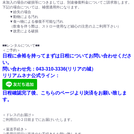
未加入の場合の破損等につきましては、別途修復料金についてご請求致します。
下記の場合については、補償適用外になります。
▼紛失の場合
▼動物による汚れ
▼食べ物による修復不可能な汚れ
（飲食を伴う際は、ストロー使用など細心の注意の上ご利用下さい）
▼故意による破損
■■レンタルについて■■
＜ご予約＞
日程に余裕を持ってまずは日程についてお問い合わせくださ
い。
問い合わせ先：043-310-3336(リリアの城）
リリアムネナ公式ライン：
日程確認完了後、こちらのページより決済をお願い致しま
す。
＜ドレスのお届け＞
ご利用日の２日前までにお届けいたします。
＜返送手続き＞
ご着用日翌日に返送のお手続きをお願い致します。