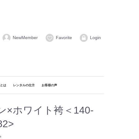
NewMember
Favorite
Login
naとは
レンタルの仕方
お客様の声
×ホワイト袴＜140-
82>
み