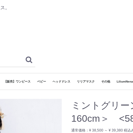
レス。
【販売】ワンピース
ベビー
ヘッドドレス
リリアマスク
その他
LiliumNe
ドレス
和ドレス
袴
着物
 ボーイズ
ヘッドドレス
でリリア】対象ドレス
130cm~160cm
80cm~130cm
~80cm
120cm~165cm
90cm~120cm
7歳
3歳
5歳
カチューシャタイプ
ゴムタイプ
その他
浴衣
ミントグリーン
160cm＞ <5
通常価格：
¥ 38,500 ～ ¥ 39,380
税込