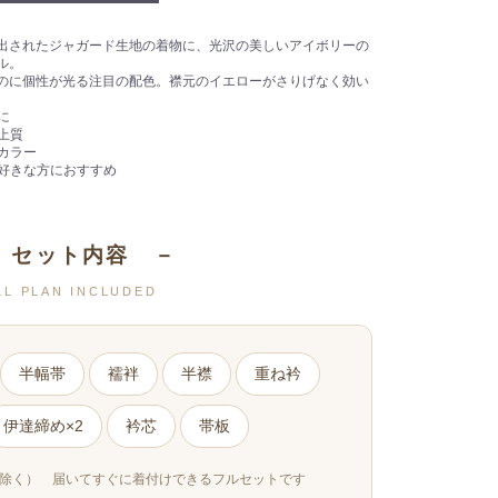
出されたジャガード生地の着物に、光沢の美しいアイボリーの
ル。
のに個性が光る注目の配色。襟元のイエローがさりげなく効い
に
上質
カラー
お好きな方におすすめ
 セット内容 －
LL PLAN INCLUDED
半幅帯
襦袢
半襟
重ね衿
伊達締め×2
衿芯
帯板
を除く） 届いてすぐに着付けできるフルセットです