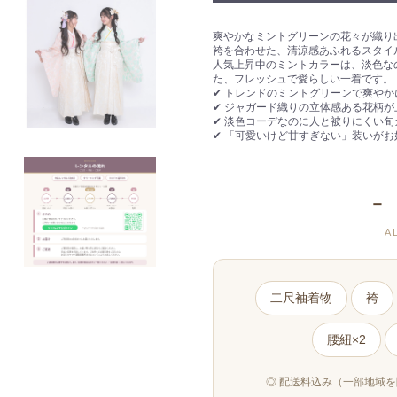
爽やかなミントグリーンの花々が織り
袴を合わせた、清涼感あふれるスタイ
人気上昇中のミントカラーは、淡色な
た、フレッシュで愛らしい一着です。
✔ トレンドのミントグリーンで爽やか
✔ ジャガード織りの立体感ある花柄が
✔ 淡色コーデなのに人と被りにくい旬
✔ 「可愛いけど甘すぎない」装いが
－
A
二尺袖着物
袴
腰紐×2
◎ 配送料込み（一部地域