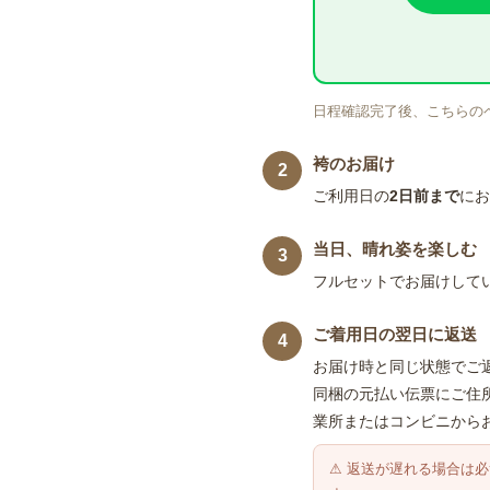
日程確認完了後、こちらの
袴のお届け
2
ご利用日の
2日前まで
にお
当日、晴れ姿を楽しむ
3
フルセットでお届けして
ご着用日の翌日に返送
4
お届け時と同じ状態でご
同梱の元払い伝票にご住
業所またはコンビニから
⚠ 返送が遅れる場合は