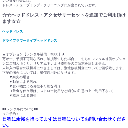
レンタル料金には、
ドレス・チューブトップ・クリーニング代が含まれています。
☆☆ヘッドドレス・アクセサリーセットを追加でご利用頂け
ます☆☆
ヘッドドレス
ドライフラワータイプヘッドドレス
★オプション【レンタル補償 ¥800】★
万が一、予測不可能な汚れ、破損等生じた場合、こちらのレンタル補償オプショ
ンにご加入頂くと、リリアムネナより修理等のご請求を致しません。
未加入の場合の破損等につきましては、別途修復料金についてご請求致します。
下記の場合については、補償適用外になります。
▼紛失の場合
▼動物による汚れ
▼食べ物による修復不可能な汚れ
（飲食を伴う際は、ストロー使用など細心の注意の上ご利用下さい）
▼故意による破損
■■レンタルについて■■
＜ご予約＞
日程に余裕を持ってまずは日程についてお問い合わせくださ
い。