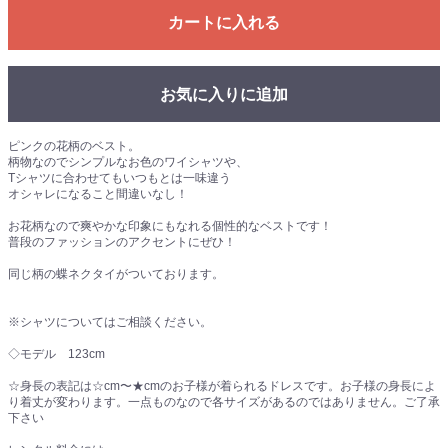
カートに入れる
お気に入りに追加
ピンクの花柄のベスト。
柄物なのでシンプルなお色のワイシャツや、
Tシャツに合わせてもいつもとは一味違う
オシャレになること間違いなし！
お花柄なので爽やかな印象にもなれる個性的なベストです！
普段のファッションのアクセントにぜひ！
同じ柄の蝶ネクタイがついております。
※シャツについてはご相談ください。
◇モデル 123cm
☆身長の表記は☆cm〜★cmのお子様が着られるドレスです。お子様の身長によ
り着丈が変わります。一点ものなので各サイズがあるのではありません。ご了承
下さい