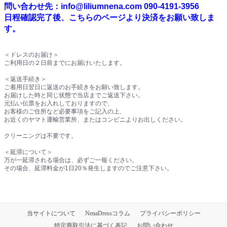
問い合わせ先：info@liliumnena.com 090-4191-3956
日程確認完了後、こちらのページより決済をお願い致しま
す。
＜ドレスのお届け＞
ご利用日の２日前までにお届けいたします。
＜返送手続き＞
ご着用日翌日に返送のお手続きをお願い致します。
お届けした時と同じ状態で当店までご返送下さい。
元払い伝票をお入れしておりますので、
お客様のご住所など必要事項をご記入の上、
お近くのヤマト運輸営業所、またはコンビニよりお出しください。
クリーニングは不要です。
＜延滞について＞
万が一延滞される場合は、必ずご一報ください。
その場合、延滞料金が1日20％発生しますのでご注意下さい。
当サイトについて
NenaDressコラム
プライバシーポリシー
特定商取引法に基づく表記
お問い合わせ