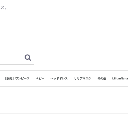
レス。
【販売】ワンピース
ベビー
ヘッドドレス
リリアマスク
その他
LiliumNe
ドレス
和ドレス
袴
着物
 ボーイズ
ヘッドドレス
でリリア】対象ドレス
130cm~160cm
80cm~130cm
~80cm
120cm~165cm
90cm~120cm
7歳
3歳
5歳
カチューシャタイプ
ゴムタイプ
その他
浴衣