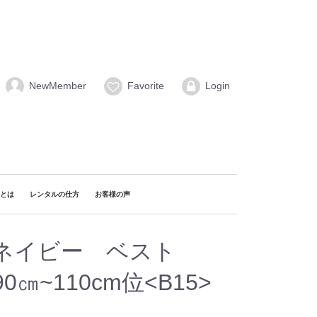
NewMember
Favorite
Login
naとは
レンタルの仕方
お客様の声
＞ネイビー ベスト
㎝~110cm位<B15>