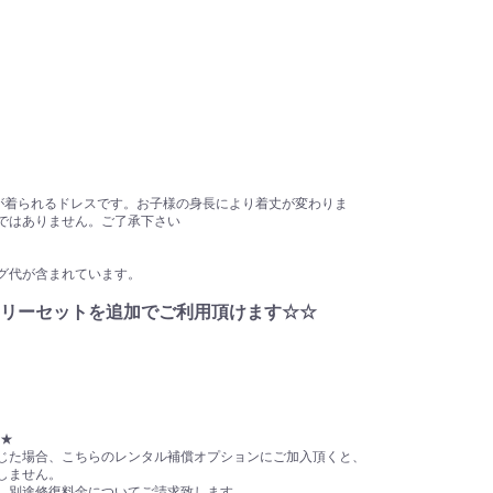
様が着られるドレスです。お子様の身長により着丈が変わりま
ではありません。ご了承下さい
グ代が含まれています。
リーセットを追加でご利用頂けます☆☆
】★
じた場合、こちらのレンタル補償オプションにご加入頂くと、
しません。
、別途修復料金についてご請求致します。