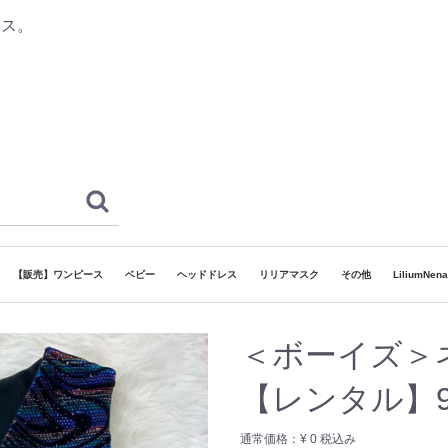
レス。
【販売】ワンピース
ベビー
ヘッドドレス
リリアマスク
その他
LiliumNe
ドレス
和ドレス
袴
着物
 ボーイズ
ヘッドドレス
でリリア】対象ドレス
130cm~160cm
80cm~130cm
~80cm
120cm~165cm
90cm~120cm
7歳
3歳
5歳
カチューシャタイプ
ゴムタイプ
その他
浴衣
＜ボーイズ
【レンタル】90
通常価格：
¥ 0
税込み