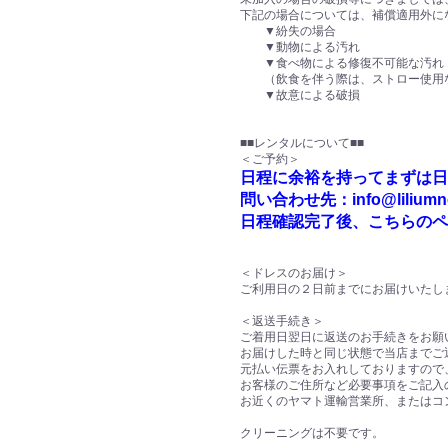
下記の場合については、補償適用外に
▼紛失の場合
▼動物による汚れ
▼食べ物による修復不可能な汚れ
（飲食を伴う際は、ストロー使用な
▼故意による破損
■■レンタルについて■■
＜ご予約＞
日程に余裕を持ってまずは日
問い合わせ先：info@liliumnen
日程確認完了後、こちらのペ
＜ドレスのお届け＞
ご利用日の２日前までにお届けいたし
＜返送手続き＞
ご着用日翌日に返送のお手続きをお願
お届けした時と同じ状態で当店までご
元払い伝票をお入れしておりますので
お客様のご住所など必要事項をご記入
お近くのヤマト運輸営業所、またはコ
クリーニングは不要です。