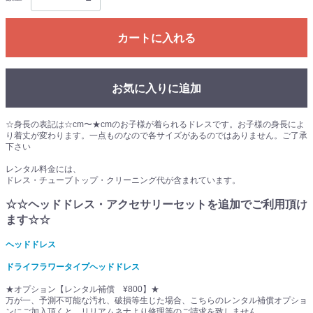
カートに入れる
お気に入りに追加
☆身長の表記は☆cm〜★cmのお子様が着られるドレスです。お子様の身長によ
り着丈が変わります。一点ものなので各サイズがあるのではありません。ご了承
下さい
レンタル料金には、
ドレス・チューブトップ・クリーニング代が含まれています。
☆☆ヘッドドレス・アクセサリーセットを追加でご利用頂け
ます☆☆
ヘッドドレス
ドライフラワータイプヘッドドレス
★オプション【レンタル補償 ¥800】★
万が一、予測不可能な汚れ、破損等生じた場合、こちらのレンタル補償オプショ
ンにご加入頂くと、リリアムネナより修理等のご請求を致しません。