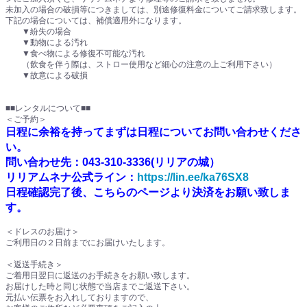
未加入の場合の破損等につきましては、別途修復料金についてご請求致します。
下記の場合については、補償適用外になります。
▼紛失の場合
▼動物による汚れ
▼食べ物による修復不可能な汚れ
（飲食を伴う際は、ストロー使用など細心の注意の上ご利用下さい）
▼故意による破損
■■レンタルについて■■
＜ご予約＞
日程に余裕を持ってまずは日程についてお問い合わせくださ
い。
問い合わせ先：043-310-3336(リリアの城）
リリアムネナ公式ライン：
https://lin.ee/ka76SX8
日程確認完了後、こちらのページより決済をお願い致しま
す。
＜ドレスのお届け＞
ご利用日の２日前までにお届けいたします。
＜返送手続き＞
ご着用日翌日に返送のお手続きをお願い致します。
お届けした時と同じ状態で当店までご返送下さい。
元払い伝票をお入れしておりますので、