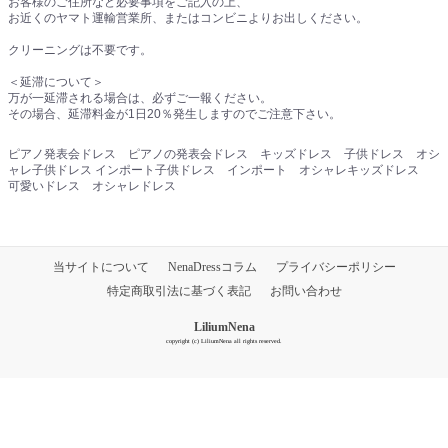
お客様のご住所など必要事項をご記入の上、
お近くのヤマト運輸営業所、またはコンビニよりお出しください。
クリーニングは不要です。
＜延滞について＞
万が一延滞される場合は、必ずご一報ください。
その場合、延滞料金が1日20％発生しますのでご注意下さい。
ピアノ発表会ドレス ピアノの発表会ドレス キッズドレス 子供ドレス オシ
ャレ子供ドレス インポート子供ドレス インポート オシャレキッズドレス
可愛いドレス オシャレドレス
当サイトについて
NenaDressコラム
プライバシーポリシー
特定商取引法に基づく表記
お問い合わせ
LiliumNena
copyright (c) LiliumNena all rights reserved.