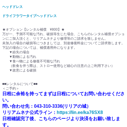
ヘッドドレス
ドライフラワータイプヘッドドレス
★オプション【レンタル補償 ¥800】★
万が一、予測不可能な汚れ、破損等生じた場合、こちらのレンタル補償オプショ
ンにご加入頂くと、リリアムネナより修理等のご請求を致しません。
未加入の場合の破損等につきましては、別途修復料金についてご請求致します。
下記の場合については、補償適用外になります。
▼紛失の場合
▼動物による汚れ
▼食べ物による修復不可能な汚れ
（飲食を伴う際は、ストロー使用など細心の注意の上ご利用下さい）
▼故意による破損
■■レンタルについて■■
＜ご予約＞
日程に余裕を持ってまずは日程についてお問い合わせくださ
い。
問い合わせ先：043-310-3336(リリアの城）
リリアムネナ公式ライン：
https://lin.ee/ka76SX8
日程確認完了後、こちらのページより決済をお願い致しま
す。