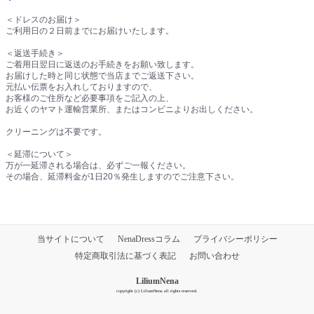
＜ドレスのお届け＞
ご利用日の２日前までにお届けいたします。
＜返送手続き＞
ご着用日翌日に返送のお手続きをお願い致します。
お届けした時と同じ状態で当店までご返送下さい。
元払い伝票をお入れしておりますので、
お客様のご住所など必要事項をご記入の上、
お近くのヤマト運輸営業所、またはコンビニよりお出しください。
クリーニングは不要です。
＜延滞について＞
万が一延滞される場合は、必ずご一報ください。
その場合、延滞料金が1日20％発生しますのでご注意下さい。
当サイトについて
NenaDressコラム
プライバシーポリシー
特定商取引法に基づく表記
お問い合わせ
LiliumNena
copyright (c) LiliumNena all rights reserved.