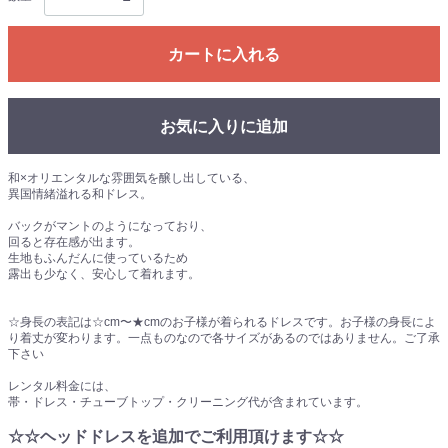
カートに入れる
お気に入りに追加
和×オリエンタルな雰囲気を醸し出している、
異国情緒溢れる和ドレス。
バックがマントのようになっており、
回ると存在感が出ます。
生地もふんだんに使っているため
露出も少なく、安心して着れます。
☆身長の表記は☆cm〜★cmのお子様が着られるドレスです。お子様の身長によ
り着丈が変わります。一点ものなので各サイズがあるのではありません。ご了承
下さい
レンタル料金には、
帯・ドレス・チューブトップ・クリーニング代が含まれています。
☆☆ヘッドドレスを追加でご利用頂けます☆☆