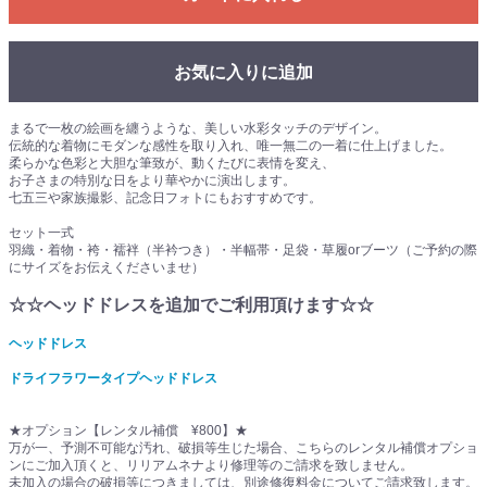
お気に入りに追加
まるで一枚の絵画を纏うような、美しい水彩タッチのデザイン。
伝統的な着物にモダンな感性を取り入れ、唯一無二の一着に仕上げました。
柔らかな色彩と大胆な筆致が、動くたびに表情を変え、
お子さまの特別な日をより華やかに演出します。
七五三や家族撮影、記念日フォトにもおすすめです。
セット一式
羽織・着物・袴・襦袢（半衿つき）・半幅帯・足袋・草履orブーツ（ご予約の際
にサイズをお伝えくださいませ）
☆☆ヘッドドレスを追加でご利用頂けます☆☆
ヘッドドレス
ドライフラワータイプヘッドドレス
★オプション【レンタル補償 ¥800】★
万が一、予測不可能な汚れ、破損等生じた場合、こちらのレンタル補償オプショ
ンにご加入頂くと、リリアムネナより修理等のご請求を致しません。
未加入の場合の破損等につきましては、別途修復料金についてご請求致します。