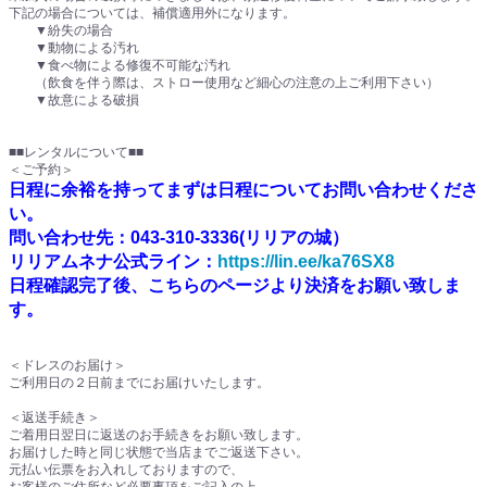
下記の場合については、補償適用外になります。
▼紛失の場合
▼動物による汚れ
▼食べ物による修復不可能な汚れ
（飲食を伴う際は、ストロー使用など細心の注意の上ご利用下さい）
▼故意による破損
■■レンタルについて■■
＜ご予約＞
日程に余裕を持ってまずは日程についてお問い合わせくださ
い。
問い合わせ先：043-310-3336(リリアの城）
リリアムネナ公式ライン：
https://lin.ee/ka76SX8
日程確認完了後、こちらのページより決済をお願い致しま
す。
＜ドレスのお届け＞
ご利用日の２日前までにお届けいたします。
＜返送手続き＞
ご着用日翌日に返送のお手続きをお願い致します。
お届けした時と同じ状態で当店までご返送下さい。
元払い伝票をお入れしておりますので、
お客様のご住所など必要事項をご記入の上、