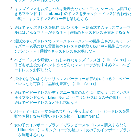
キッズドレスをお探しの方は発表会やカジュアルなシーンにも着用で
きるブランド【LiliumNena】のドレスをチェック～ドレスに合わせた
い靴～ | キッズドレスのコーデを楽しむなら
通販でキッズドレスを気軽にレンタル！～結婚式でのキッズフォーマ
ルにはどんなマナーがある？～ | 通販のキッズドレスを着用するなら
通販のキッズドレスでファーストバースデーや撮影会を楽しもう！デ
ィズニー衣装に似た雰囲気のドレスも多数取り扱い中～撮影会でのワ
ンポイント～ | 通販でキッズドレスをお探しなら
ベビードレスや可愛い・おしゃれなキッズドレスは【LiliumNena】～
子どもが主役のイベントではどんなママコーデがおすすめ？～ | ベビ
ードレスをお探しなら
海外ではどのようなクリスマスパーティーが行われている？ | ベビー
ドレスなら可愛くて品揃え豊富な【LiliumNena】
通販でベビードレスやディズニー衣装のように可憐なキッズドレスを
扱うブランドなら【LiliumNena】～プリンセスは女の子の憧れ！～ |
通販でベビードレスなどをお求めなら
パーティーはテーマを決めて行うと盛り上がる！ | ベビードレスを通
販でお探しなら可愛いドレスを扱う【LiliumNena】
女の子のインポートブランドでワンピースやドレスを購入するなら
【LiliumNena】～リンクコーデの魅力～ | 女の子のインポートブラン
ドを利用するなら