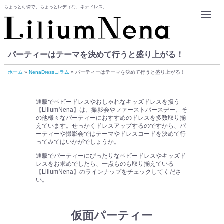
ちょっと可憐で、ちょっとレディな、ネナドレス。
Menu
パーティーはテーマを決めて行うと盛り上がる！
ホーム
»
NenaDressコラム
»
パーティーはテーマを決めて行うと盛り上がる！
通販
で
ベビードレス
や
おしゃれ
なキッズドレスを扱う
【LiliumNena】は、
撮影会
や
ファーストバースデー
、そ
の他様々なパーティーにおすすめのドレスを多数取り揃
えています。せっかくドレスアップするのですから、パ
ーティーや撮影会ではテーマやドレスコードを決めて行
ってみてはいかがでしょうか。
通販でパーティーにぴったりなベビードレスやキッズド
レスをお求めでしたら、一点ものも取り揃えている
【LiliumNena】のラインナップをチェックしてくださ
い。
仮面パーティー